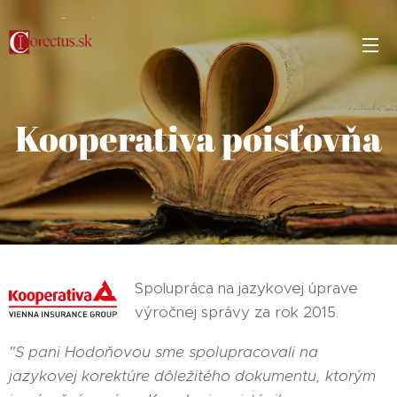
Kooperativa poisťovňa
Spolupráca na jazykovej úprave
výročnej správy za rok 2015.
"S pani Hodoňovou sme spolupracovali na
jazykovej korektúre dôležitého dokumentu, ktorým